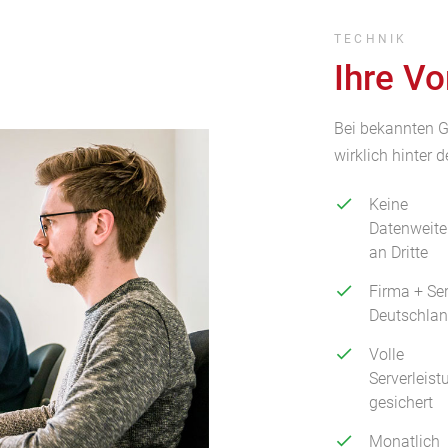
TECHNIK
Ihre Vo
Bei bekannten G
wirklich hinter d
Keine
Datenweite
an Dritte
Firma + Ser
Deutschla
Volle
Serverleist
gesichert
Monatlich