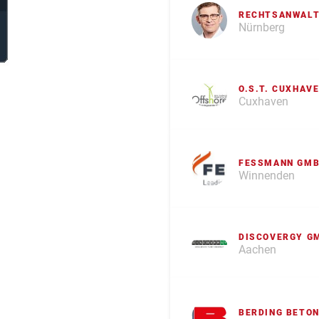
RECHTSANWALT
Nürnberg
O.S.T. CUXHAV
Cuxhaven
FESSMANN GMB
Winnenden
DISCOVERGY G
Aachen
BERDING BETO