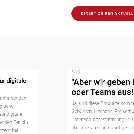
DIREKT ZU DEN AKTUEL
FAQ
r digitale
"Aber wir geben 
oder Teams aus!
r dringenden
Ja, und diese Produkte komme
gische
Gebühren, Lizenzen, Preiserh
te digitale
Datenschutzbestimmungen. Es 
genden Bericht
über unklare und unnötig kom
ozent bei