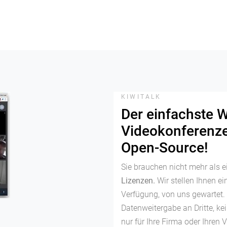
KIWITALK
Der einfachste 
Videokonferenze
Open-Source!
Sie brauchen nicht mehr als 
Lizenzen.
Wir stellen Ihnen ei
Verfügung, von uns gewartet.
Datenweitergabe an Dritte, kei
nur für Ihre Firma oder Ihren V