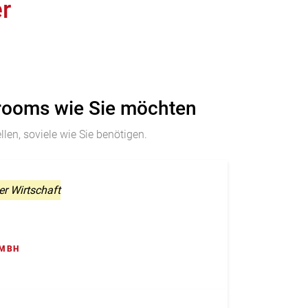
r
rooms wie Sie möchten
len, soviele wie Sie benötigen.
r Wirtschaft
GMBH