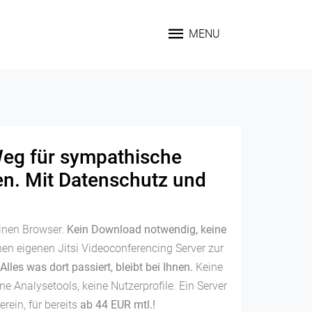
MENU
Weg für sympathische
n. Mit Datenschutz und
einen Browser.
Kein Download notwendig, keine
nen eigenen Jitsi Videoconferencing Server zur
Alles was dort passiert, bleibt bei Ihnen.
Keine
ne Analysetools, keine Nutzerprofile. Ein Server
erein, für bereits
ab 44 EUR mtl.!