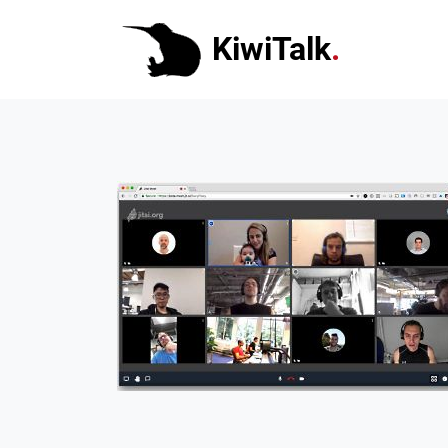
KiwiTalk
.