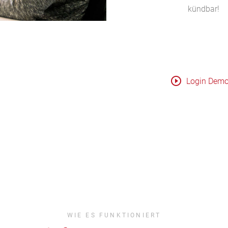
kündbar!
Login Demo
WIE ES FUNKTIONIERT